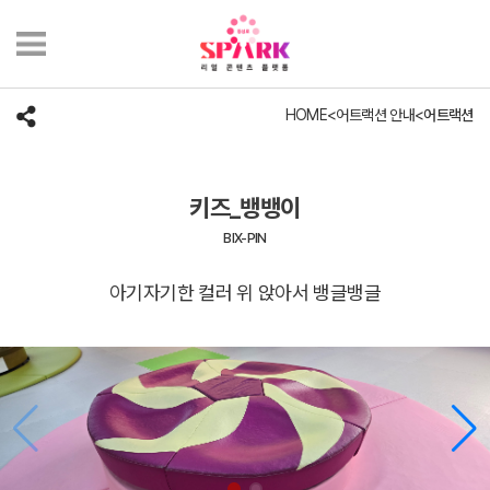
HOME
<
어트랙션 안내
<
어트랙션
키즈_뱅뱅이
BIX-PIN
아기자기한 컬러 위 앉아서 뱅글뱅글